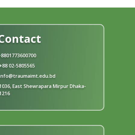
Contact
+8801773600700
+88 02-5805565
info@traumaimt.edu.bd
1036, East Shewrapara Mirpur Dhaka-
1216