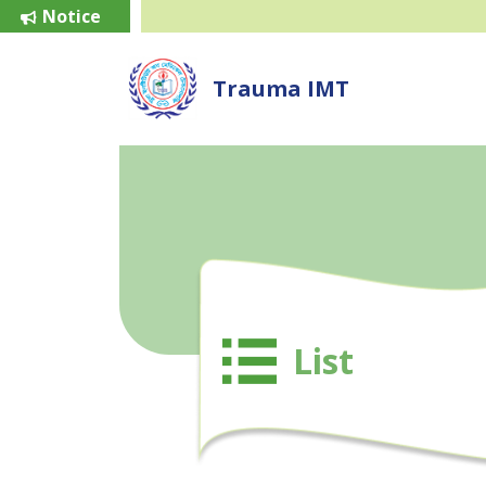
Notice
Trauma IMT
List