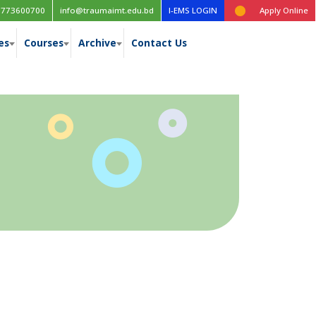
 ফলাফল প্রকাশ
Class Routine, Session: 2022-2023
1773600700
info@traumaimt.edu.bd
I-EMS LOGIN
Apply Online
es
Courses
Archive
Contact Us