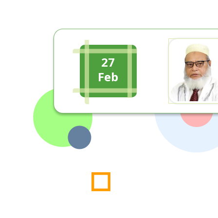
27
Feb