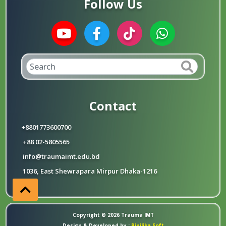
Follow Us
Contact
+8801773600700
+88 02-5805565
info@traumaimt.edu.bd
1036, East Shewrapara Mirpur Dhaka-1216
Copyright © 2026 Trauma IMT
Design & Developed by :
Pipilika Soft