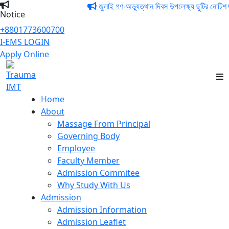
জুলাই গণ-অভ্যুত্থান দিবস উপলেক্ষ্য ছুটির নোটিশ
০৫ 
Notice
+8801773600700
I-EMS LOGIN
Apply Online
Trauma IMT
Home
About
Massage From Principal
Governing Body
Employee
Faculty Member
Admission Commitee
Why Study With Us
Admission
Admission Information
Admission Leaflet