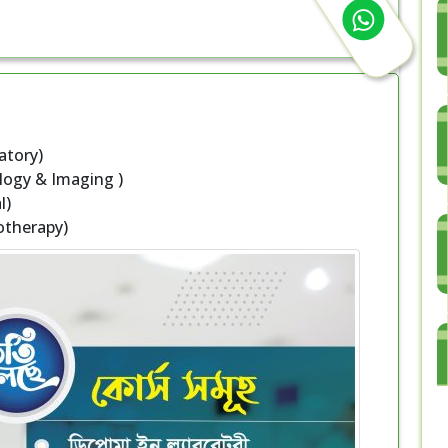
atory)
logy & Imaging )
l)
otherapy)