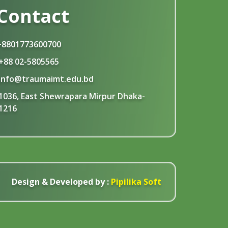
Contact
+8801773600700
+88 02-5805565
info@traumaimt.edu.bd
1036, East Shewrapara Mirpur Dhaka-
1216
Design & Developed by :
Pipilika Soft