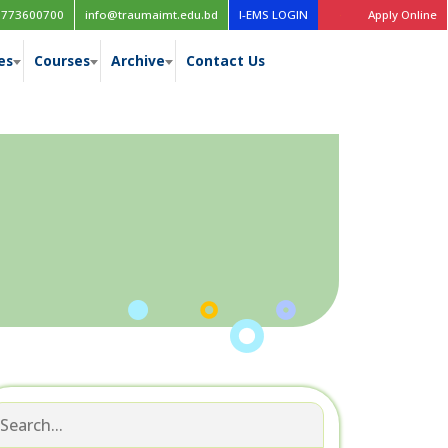
াশ
Class Routine, Session: 2022-2023
1773600700
info@traumaimt.edu.bd
I-EMS LOGIN
Apply Online
es
Courses
Archive
Contact Us