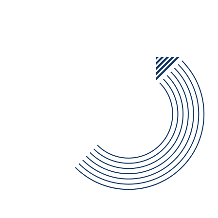
Mar
Read More
11
পবিত্র ঈদুল ফিতর এর ছুটির বিজ্ঞপ্তি
Mar
Read More
২১ শে ফেব্রুয়ারী আন্তার্জতিক মাতৃভাষা দিবস
19
উপলক্ষ্যে ছুটির বিজ্ঞপ্তি
Feb
Read More
জুলাই গণ-অভ্যুত্থান দিবস উপলেক্ষ্য ছুটির
4
নোটিশ
Aug
Read More
30
জানুয়ারী-২০২৪ইং এর ফলাফল প্রকাশ
Jun