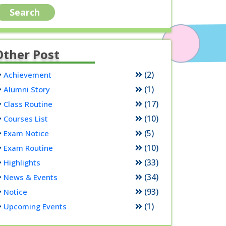
Other Post
(2)
Achievement
(1)
Alumni Story
(17)
Class Routine
(10)
Courses List
(5)
Exam Notice
(10)
Exam Routine
(33)
Highlights
(34)
News & Events
(93)
Notice
(1)
Upcoming Events