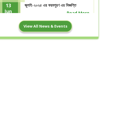
13
জুলাই-২০২৫ এর ফরমপুরণ এর বিজ্ঞপ্তি
Jun
Read More
View All News & Events
21
ঈদ-উল- আযহা ছুটির নোটিশ
May
Read More
Pre-Test Examination (2024-
7
2025)
May
Read More
13
পহেলা বৈশাখ ১৪৩৩ উপলক্ষে ছুটির বিজ্ঞপ্তি
Apr
Read More
29
মাঠ প্রশিক্ষণের বিজ্ঞপ্তি