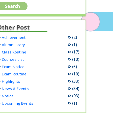
Other Post
(2)
Achievement
(1)
Alumni Story
(17)
Class Routine
(10)
Courses List
(5)
Exam Notice
(10)
Exam Routine
(33)
Highlights
(34)
News & Events
(93)
Notice
(1)
Upcoming Events