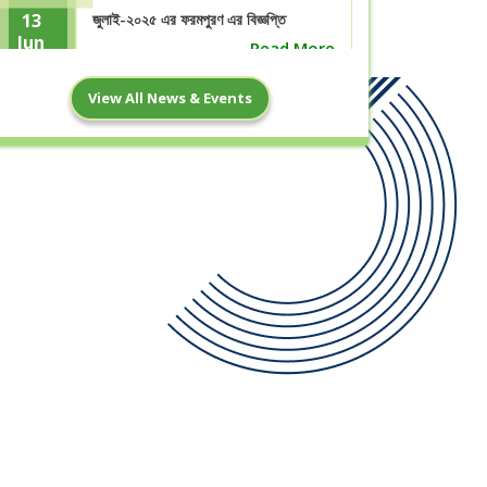
13
জুলাই-২০২৫ এর ফরমপুরণ এর বিজ্ঞপ্তি
Jun
Read More
View All News & Events
21
ঈদ-উল- আযহা ছুটির নোটিশ
May
Read More
Pre-Test Examination (2024-
7
2025)
May
Read More
13
পহেলা বৈশাখ ১৪৩৩ উপলক্ষে ছুটির বিজ্ঞপ্তি
Apr
Read More
29
মাঠ প্রশিক্ষণের বিজ্ঞপ্তি