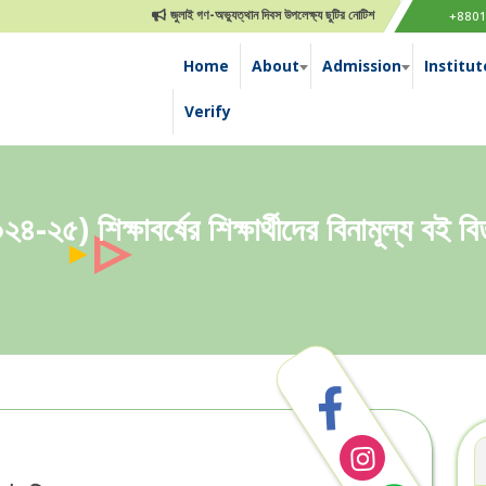
জুলাই গণ-অভ্যুত্থান দিবস উপলেক্ষ্য ছুটির নোটিশ
জানুয়ারী-২০২৪ইং এর ফলাফ
+880
Home
About
Admission
Institut
Verify
২৪-২৫) শিক্ষাবর্ষের শিক্ষার্থীদের বিনামূল্য বই ব