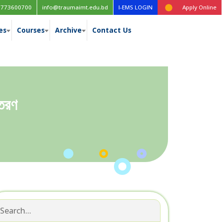
ল প্রকাশ
Class Routine, Session: 2022-2023
1773600700
info@traumaimt.edu.bd
I-EMS LOGIN
Apply Online
es
Courses
Archive
Contact Us
িতরণ