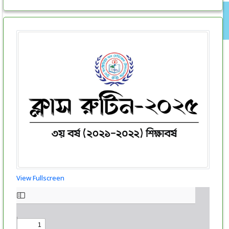
View Fullscreen
Skip
to
PDF
content