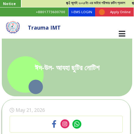
জুলাই ২০২৫ইং এর ভাইবা পরীক্ষার রুটিন প্রকাশ
জু
Notice
+8801773600700
I-EMS LOGIN
Apply Online
Trauma IMT
ঈদ-উল- আযহা ছুটির নোটিশ
May 21, 2026