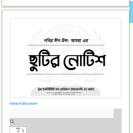
View Fullscreen
Skip
to
PDF
content