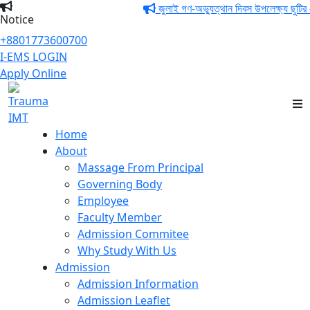
জুলাই গণ-অভ্যুত্থান দিবস উপলেক্ষ্য ছুটির নোটি
Notice
+8801773600700
I-EMS LOGIN
Apply Online
Trauma IMT
Home
About
Massage From Principal
Governing Body
Employee
Faculty Member
Admission Commitee
Why Study With Us
Admission
Admission Information
Admission Leaflet