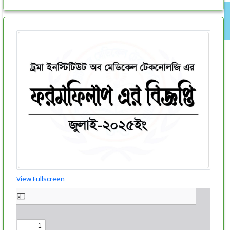
View Fullscreen
Skip
to
PDF
content