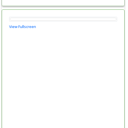
View Fullscreen
Skip
to
PDF
content