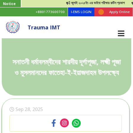
জুলাই ২০২৫ইং এর ভাইবা পরীক্ষার রুটিন প্রকাশ
জ
Notice
+8801773600700
I-EMS LOGIN
Apply Online
Trauma IMT
সনাতনী ধর্মাবলম্বীদের শারদীয় দূর্গাপূজা, লক্ষ্মী পূজা
ও মুসলমানদের ফাতেহা-ই-ইয়াজদাহম উপলক্ষ্যে
Sep 28, 2025