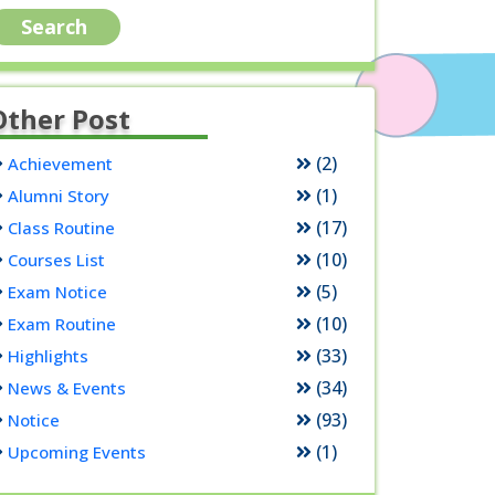
Other Post
(2)
Achievement
(1)
Alumni Story
(17)
Class Routine
(10)
Courses List
(5)
Exam Notice
(10)
Exam Routine
(33)
Highlights
(34)
News & Events
(93)
Notice
(1)
Upcoming Events