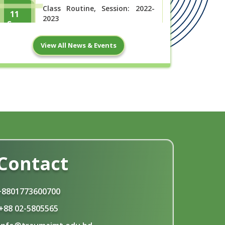
Class Routine, Session: 2022-
11
2023
Sep
Read More
View All News & Events
13
জুলাই-২০২৫ এর ফরমপুরণ এর বিজ্ঞপ্তি
Jun
Read More
21
ঈদ-উল- আযহা ছুটির নোটিশ
May
Read More
Contact
Pre-Test Examination (2024-
7
2025)
May
+8801773600700
Read More
+88 02-5805565