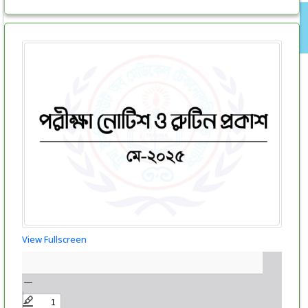
View Fullscreen
Skip
to
PDF
content