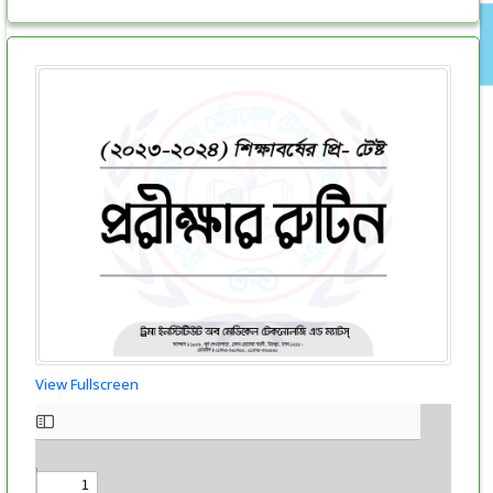
View Fullscreen
Skip
to
PDF
content