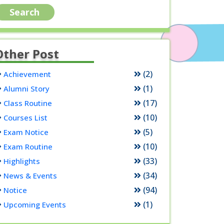
Other Post
(2)
Achievement
(1)
Alumni Story
(17)
Class Routine
(10)
Courses List
(5)
Exam Notice
(10)
Exam Routine
(33)
Highlights
(34)
News & Events
(94)
Notice
(1)
Upcoming Events