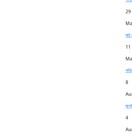
29
Ma
মাঠ 
11
Ma
পবিত
8
Au
জুল
4
Au