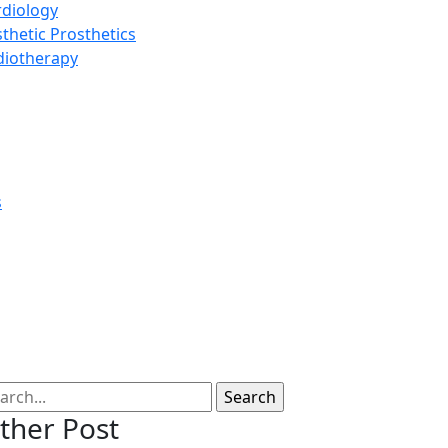
rdiology
thetic Prosthetics
diotherapy
s
ther Post