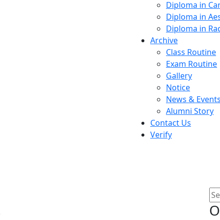
Diploma in Ca
Diploma in Aes
Diploma in Ra
Archive
Class Routine
Exam Routine
Gallery
Notice
News & Event
Alumni Story
Contact Us
Verify
জ্ঞপ্তি
O