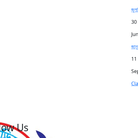
জুল
30
Ju
জান
11
Se
Cl
low Us