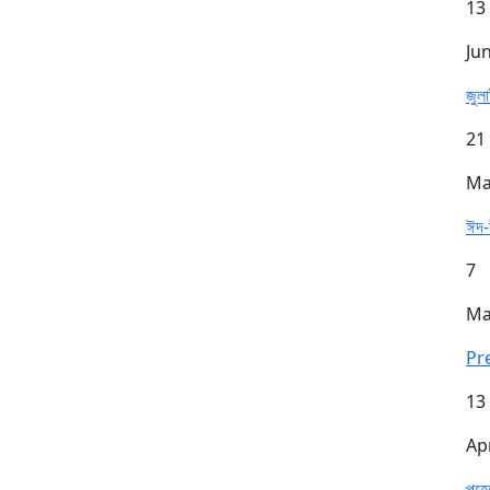
13
Ju
জুল
21
Ma
ঈদ-
7
Ma
Pr
13
Ap
পহেল